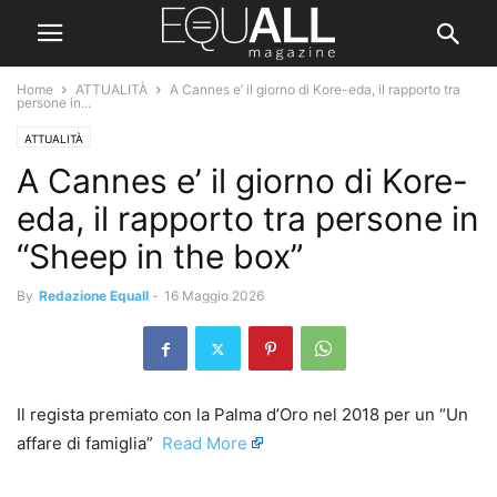
Home
ATTUALITÀ
A Cannes e’ il giorno di Kore-eda, il rapporto tra
persone in...
ATTUALITÀ
A Cannes e’ il giorno di Kore-
eda, il rapporto tra persone in
“Sheep in the box”
By
Redazione Equall
-
16 Maggio 2026
Il regista premiato con la Palma d’Oro nel 2018 per un “Un
affare di famiglia” ​
Read More