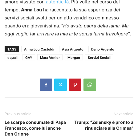
amore vissuto con
autenticità
. Più volte nel corso del
tempo,
Anna Lou
ha raccontato la sua esperienza dei
servizi sociali svolti per un atto vandalico commesso
quando era giovanissima. “
Ho avuto paura della fama. Ma
oggi voglio far arrivare la mia arte senza farmi travolgere
“.
TAGS
Anna Lou Castoldi
Asia Argento
Dario Argento
equall
GAY
Mara Venier
Morgan
Servizi Sociali
Previous article
Next article
Le scarpe consumate di Papa
Trump: “Zelensky è pronto a
Francesco, come lui anche
rinunciare alla Crimea”
Don Orione