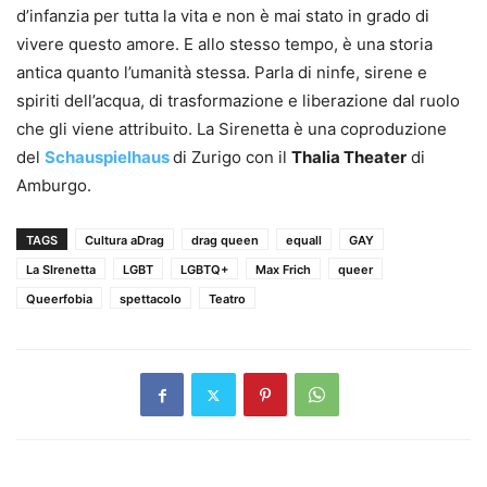
d’infanzia per tutta la vita e non è mai stato in grado di
vivere questo amore. E allo stesso tempo, è una storia
antica quanto l’umanità stessa. Parla di ninfe, sirene e
spiriti dell’acqua, di trasformazione e liberazione dal ruolo
che gli viene attribuito. La Sirenetta è una coproduzione
del
Schauspielhaus
di Zurigo con il
Thalia Theater
di
Amburgo.
TAGS
Cultura aDrag
drag queen
equall
GAY
La SIrenetta
LGBT
LGBTQ+
Max Frich
queer
Queerfobia
spettacolo
Teatro