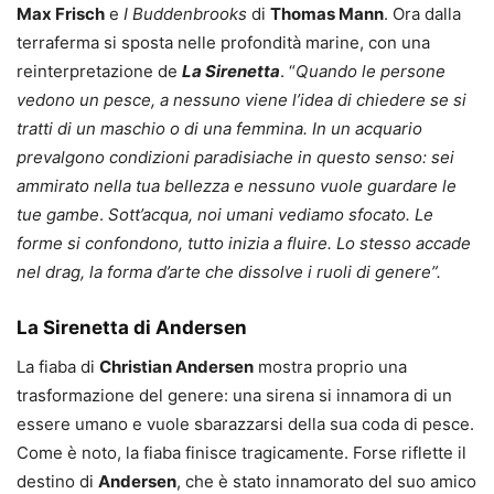
Max Frisch
e
I Buddenbrooks
di
Thomas Mann
. Ora dalla
terraferma si sposta nelle profondità marine, con una
reinterpretazione de
La Sirenetta
. “
Quando le persone
vedono un pesce, a nessuno viene l’idea di chiedere se si
tratti di un maschio o di una femmina. In un acquario
prevalgono condizioni paradisiache in questo senso: sei
ammirato nella tua bellezza e nessuno vuole guardare le
tue gambe
.
Sott’acqua, noi umani vediamo sfocato. Le
forme si confondono, tutto inizia a fluire. Lo stesso accade
nel drag, la forma d’arte che dissolve i ruoli di genere”.
La Sirenetta di Andersen
La fiaba di
Christian Andersen
mostra proprio una
trasformazione del genere: una sirena si innamora di un
essere umano e vuole sbarazzarsi della sua coda di pesce.
Come è noto, la fiaba finisce tragicamente. Forse riflette il
destino di
Andersen
, che è stato innamorato del suo amico