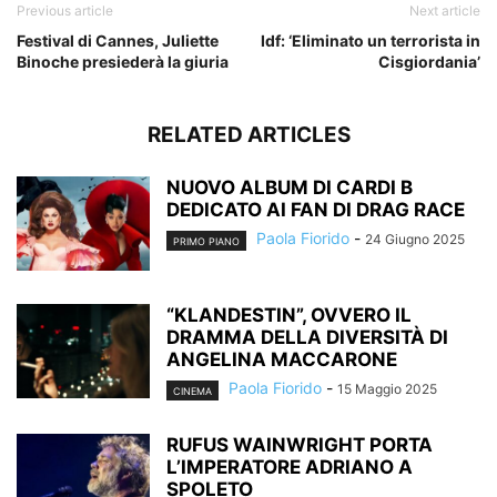
Previous article
Next article
Festival di Cannes, Juliette
Idf: ‘Eliminato un terrorista in
Binoche presiederà la giuria
Cisgiordania’
RELATED ARTICLES
NUOVO ALBUM DI CARDI B
DEDICATO AI FAN DI DRAG RACE
Paola Fiorido
-
24 Giugno 2025
PRIMO PIANO
“KLANDESTIN”, OVVERO IL
DRAMMA DELLA DIVERSITÀ DI
ANGELINA MACCARONE
Paola Fiorido
-
15 Maggio 2025
CINEMA
RUFUS WAINWRIGHT PORTA
L’IMPERATORE ADRIANO A
SPOLETO