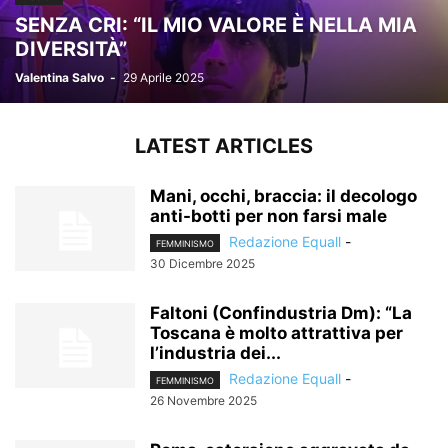
SENZA CRI: “IL MIO VALORE È NELLA MIA
DIVERSITÀ”
Valentina Salvo
-
29 Aprile 2025
LATEST ARTICLES
Mani, occhi, braccia: il decologo
anti-botti per non farsi male
Redazione Equall
-
FEMMINISMO
30 Dicembre 2025
Faltoni (Confindustria Dm): “La
Toscana è molto attrattiva per
l’industria dei...
Redazione Equall
-
FEMMINISMO
26 Novembre 2025