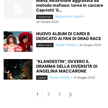
Roma, estorsione aggravata da
metodo mafioso: torna in carcere
Capriotti ‘il...
Redazione Equall
-
FEMMINISMO
24 Ottobre 2025
NUOVO ALBUM DI CARDI B
DEDICATO AI FAN DI DRAG RACE
Paola Fiorido
-
24 Giugno 2025
PRIMO PIANO
“KLANDESTIN”, OVVERO IL
DRAMMA DELLA DIVERSITÀ DI
ANGELINA MACCARONE
Paola Fiorido
-
15 Maggio 2025
CINEMA
1
2
3