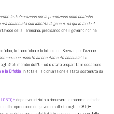
embri la dichiarazione per la promozione delle politiche
a sbilanciata sull’identità di genere, da qui in fondo il
ortavoce della Farnesina, precisando che il governo non ha
mofobia, la transfobia e la bifobia del Servizio per l’Azione
criminazione rispetto all’orientamento sessuale”
. La
 agli Stati membri dell’UE ed è stata preparata in occasione
 e la Bifobia
. In totale, la dichiarazione è stata sostenuta da
tti LGBTQ+
dopo aver iniziato a rimuovere le mamme lesbiche
te della repressione del governo sulle famiglie LGBTQ+ .
tentativi del governo anti-LGBTQ+ di cancellare i nomi delle