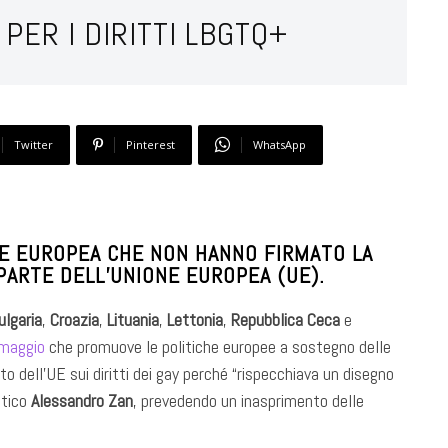
 PER I DIRITTI LBGTQ+
Twitter
Pinterest
WhatsApp
IONE EUROPEA CHE NON HANNO FIRMATO LA
 PARTE DELL’UNIONE EUROPEA (UE).
ulgaria
,
Croazia
,
Lituania
,
Lettonia
,
Repubblica Ceca
e
 maggio
che promuove le politiche europee a sostegno delle
 dell’UE sui diritti dei gay perché “rispecchiava un disegno
atico
Alessandro Zan
, prevedendo un inasprimento delle