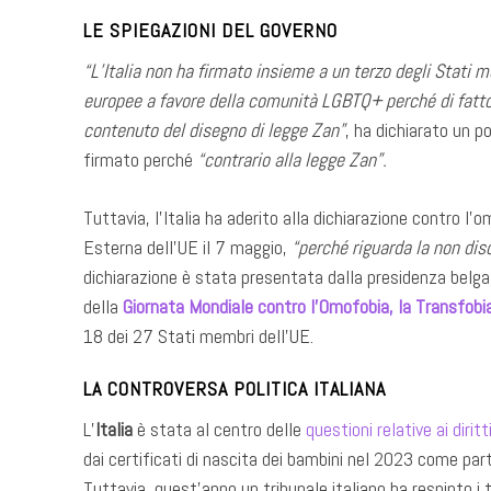
LE SPIEGAZIONI DEL GOVERNO
“L’Italia non ha firmato insieme a un terzo degli Stati m
europee a favore della comunità LGBTQ+ perché di fatto er
contenuto del disegno di legge Zan”
, ha dichiarato un p
firmato perché
“contrario alla legge Zan”.
Tuttavia, l’Italia ha aderito alla dichiarazione contro l’o
Esterna dell’UE il 7 maggio,
“perché riguarda la non dis
dichiarazione è stata presentata dalla presidenza belga
della
Giornata Mondiale contro l’Omofobia, la Transfobia
18 dei 27 Stati membri dell’UE.
LA CONTROVERSA POLITICA ITALIANA
L’
Italia
è stata al centro delle
questioni relative ai diri
dai certificati di nascita dei bambini nel 2023 come par
Tuttavia, quest’anno un tribunale italiano ha respinto i 