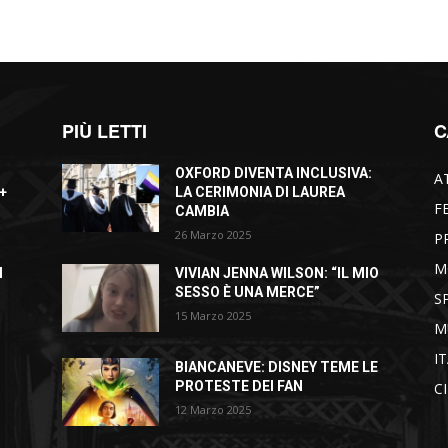
PIÙ LETTI
C
OXFORD DIVENTA INCLUSIVA:
A
+
LA CERIMONIA DI LAUREA
F
CAMBIA
26 Marzo 2025
P
M
I
VIVIAN JENNA WILSON: “IL MIO
SESSO È UNA MERCE”
S
15 Marzo 2025
M
I
BIANCANEVE: DISNEY TEME LE
PROTESTE DEI FAN
C
12 Marzo 2025