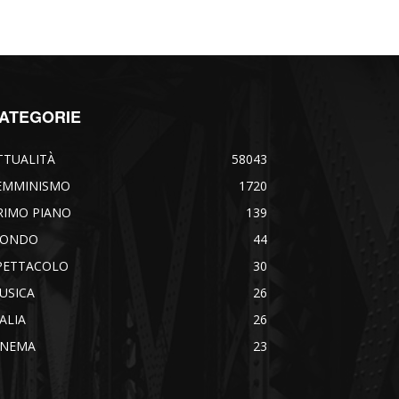
ATEGORIE
TTUALITÀ
58043
EMMINISMO
1720
RIMO PIANO
139
ONDO
44
PETTACOLO
30
USICA
26
TALIA
26
INEMA
23