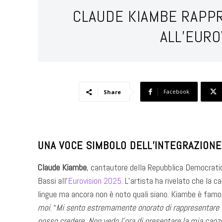
CLAUDE KIAMBE RAPPR
ALL’EURO
Facebook
Share
UNA VOCE SIMBOLO DELL’INTEGRAZIONE
Claude Kiambe
, cantautore della Repubblica Democratic
Bassi all’
Eurovision 2025
. L’artista ha rivelato che la 
lingue ma ancora non è noto quali siano. Kiambe è famos
moi
. “
Mi sento estremamente onorato di rappresentare 
posso credere. Non vedo l’ora di presentare la mia canz