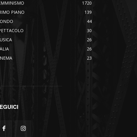
EMMINISMO
1720
RIMO PIANO
139
ONDO
44
PETTACOLO
30
USICA
26
TALIA
26
INEMA
23
EGUICI