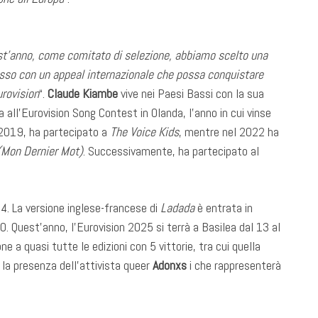
t’anno, come comitato di selezione, abbiamo scelto una
esso con un appeal internazionale che possa conquistare
urovision
“.
Claude Kiambe
vive nei Paesi Bassi con la sua
ta all’Eurovision Song Contest in Olanda, l’anno in cui vinse
 2019, ha partecipato a
The Voice Kids
, mentre nel 2022 ha
(Mon Dernier Mot)
. Successivamente, ha partecipato al
4. La versione inglese-francese di
Ladada
è entrata in
 10. Quest’anno, l’Eurovision 2025 si terrà a Basilea dal 13 al
e a quasi tutte le edizioni con 5 vittorie, tra cui quella
la presenza dell’attivista queer
Adonxs
i che rappresenterà