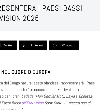
ESENTERÀ I PAESI BASSI
VISION 2025
Twitter
Pinterest
WhatsApp
 NEL CUORE D’EUROPA.
a del Congo naturalizzato olandese, rappresenterà i Paesi
canzone che porterà in occasione del Festival sarà in due
o per i brani
Ladada (Mon Dernier Mot)
,
Layla
e
Écoutez-
i Paesi Bassi
all’Eurovision
Song Contest, ancora non ci
one all’Europa
“.