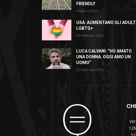
FRIENDLY
4 Marzo 2025
USA: AUMENTANO GLI ADULT
LGBTQ+
25 Febbraio 2025
LUCA CALVANI: “HO AMATO
UNA DONNA. OGGI AMO UN
UOMO”
25 Febbraio 2025
CH
Ver
126
S.