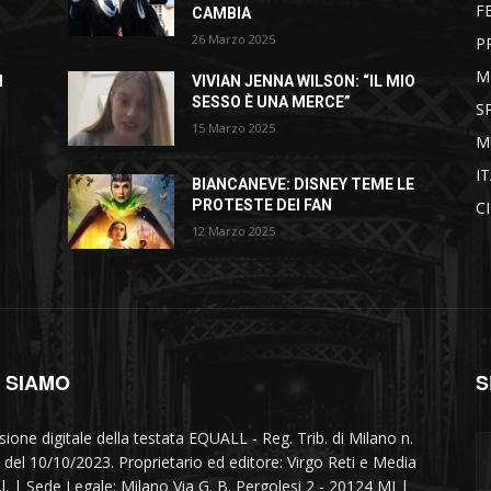
F
CAMBIA
26 Marzo 2025
P
M
I
VIVIAN JENNA WILSON: “IL MIO
SESSO È UNA MERCE”
S
15 Marzo 2025
M
I
BIANCANEVE: DISNEY TEME LE
PROTESTE DEI FAN
C
12 Marzo 2025
I SIAMO
S
sione digitale della testata EQUALL - Reg. Trib. di Milano n.
 del 10/10/2023. Proprietario ed editore: Virgo Reti e Media
r.l. | Sede Legale: Milano Via G. B. Pergolesi 2 - 20124 MI |