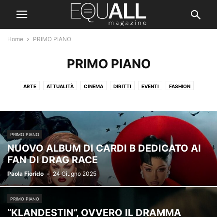
Home
PRIMO PIANO
PRIMO PIANO
ARTE
ATTUALITÀ
CINEMA
DIRITTI
EVENTI
FASHION
FEMMINISMO
FUMETTI
INTERVISTE
ITALIA
LIBRI
MONDO
MUSICA
PRIMO PIANO
SPETTACOLO
SPORT
TEATRO
TV
PRIMO PIANO
NUOVO ALBUM DI CARDI B DEDICATO AI
FAN DI DRAG RACE
Paola Fiorido
-
24 Giugno 2025
PRIMO PIANO
“KLANDESTIN”, OVVERO IL DRAMMA