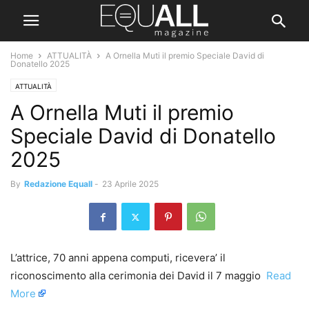
Home
ATTUALITÀ
A Ornella Muti il premio Speciale David di
Donatello 2025
ATTUALITÀ
A Ornella Muti il premio
Speciale David di Donatello
2025
By
Redazione Equall
-
23 Aprile 2025
L’attrice, 70 anni appena computi, ricevera’ il
riconoscimento alla cerimonia dei David il 7 maggio ​
Read
More