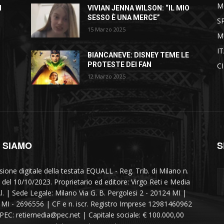
M
I
VIVIAN JENNA WILSON: “IL MIO
SESSO È UNA MERCE”
S
15 Marzo 2025
M
I
BIANCANEVE: DISNEY TEME LE
PROTESTE DEI FAN
C
12 Marzo 2025
I SIAMO
S
sione digitale della testata EQUALL - Reg. Trib. di Milano n.
 del 10/10/2023. Proprietario ed editore: Virgo Reti e Media
r.l. | Sede Legale: Milano Via G. B. Pergolesi 2 - 20124 MI |
MI - 2696556 | CF e n. iscr. Registro Imprese 12981460962
 PEC: retiemedia@pec.net | Capitale sociale: € 100.000,00