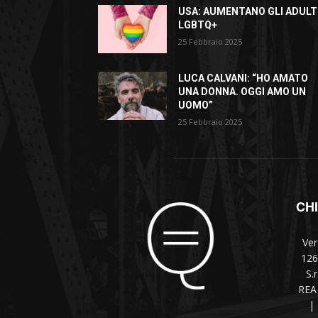
USA: AUMENTANO GLI ADULT
LGBTQ+
25 Febbraio 2025
LUCA CALVANI: “HO AMATO
UNA DONNA. OGGI AMO UN
UOMO”
25 Febbraio 2025
CH
Ver
126
S.
REA 
|