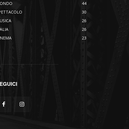
ONDO
44
PETTACOLO
30
USICA
26
TALIA
26
INEMA
23
EGUICI