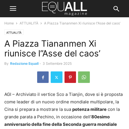
Home
ATTUALITÀ
A Piazza Tiananmen Xi riunisce l”Asse del caos’
ATTUALITÀ
A Piazza Tiananmen Xi
riunisce l”Asse del caos’
By
Redazione Equall
-
3 Settembre 2025
AGI – Archiviato il vertice Sco a Tianjin, dove si è proposta
come leader di un nuovo ordine mondiale multipolare, la
Cina si prepara a mostrare la sua
potenza militare
con la
grande parata a Pechino, in occasione dell’
80esimo
anniversario della fine della Seconda guerra mondiale