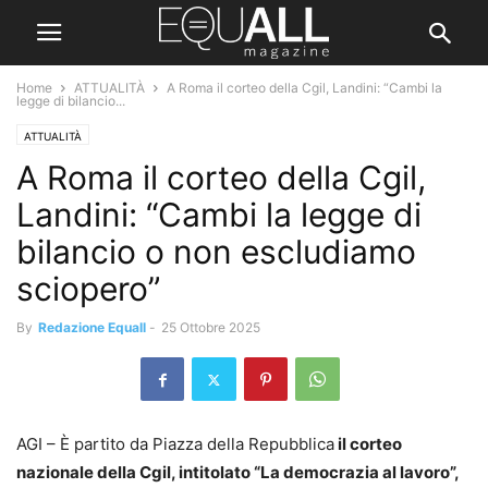
Home
ATTUALITÀ
A Roma il corteo della Cgil, Landini: “Cambi la
legge di bilancio...
ATTUALITÀ
A Roma il corteo della Cgil,
Landini: “Cambi la legge di
bilancio o non escludiamo
sciopero”
By
Redazione Equall
-
25 Ottobre 2025
AGI – È partito da Piazza della Repubblica
il corteo
nazionale della Cgil, intitolato “La democrazia al lavoro”,