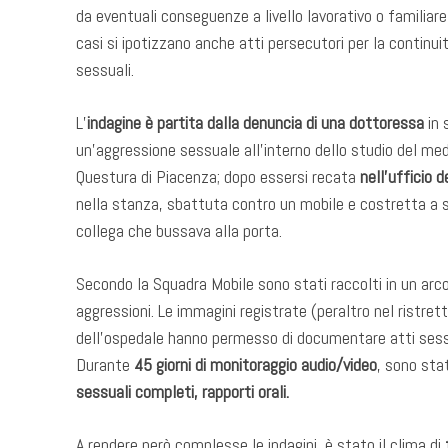
da eventuali conseguenze a livello lavorativo o familiare
casi si ipotizzano anche atti persecutori per la continuit
sessuali.
L’
indagine è partita dalla denuncia di una dottoressa
in 
un’aggressione sessuale all’interno dello studio del medi
Questura di Piacenza; dopo essersi recata
nell’ufficio d
nella stanza, sbattuta contro un mobile e costretta a sub
collega che bussava alla porta.
Secondo la Squadra Mobile sono stati raccolti in un arc
aggressioni. Le immagini registrate (peraltro nel ristr
dell’ospedale hanno permesso di documentare atti sessua
Durante
45 giorni di monitoraggio audio/video
, sono stat
sessuali completi, rapporti orali.
A rendere però complesse le indagini, è stato il clima di