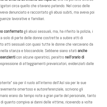
tigatori circa quello che stavano patendo. Nel corso delle
aveva denunciato e raccontato gli abusi subiti, ma aveva poi
guenze lavorative e familiari.
anno confermato
gli abusi sessuali, ma, ha riferito la polizia, i
 solo di parte delle donne costrette a subire atti di
iuto atti sessuali con quasi tutte le donne che varcavano da
e nella stanza e bloccandole. Sebbene siano stati
anche
onsenzienti
con alcune operatrici, peraltro
nell’orario di
espressione di atteggiamenti prevaricatori, evidenziati dalle
tente” sia per il ruolo all’interno dell’Asl sia per le sue
ravemente omertoso e autoreferenziale, scrivono gli
primario erano da tempo note a gran parte del personale, tanto
 di quanto compiva ai danni delle vittime, ricevendo a volte