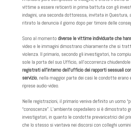
vittime a essere reticenti in prima battuta con gli inves
indagini, una seconda dottoressa, invitata in Questura, 
ritirato la denuncia il giorno dopo per timore delle conse
Sono al momento
diverse le vittime individuate che h
video e le immagini dimostrano chiaramente che si tratta
violenza. Il primario, secondo gli investigatori, ha comp
sole la porta del suo Ufficio, all’occorrenza chiudendol
registrati all’interno dell’ufficio dei rapporti sessuali c
servizio
, nella maggior parte dei casi le condotte erano 
riprese audio-video.
Nelle registrazioni, il primario veniva definito un uomo “po
“conoscenze”. L’ambiente ospedaliero si è dimostrato g
investigatori, in quanto le condotte prevaricatrici del 
che lo stesso si vantava nei discorsi con colleghi uomini