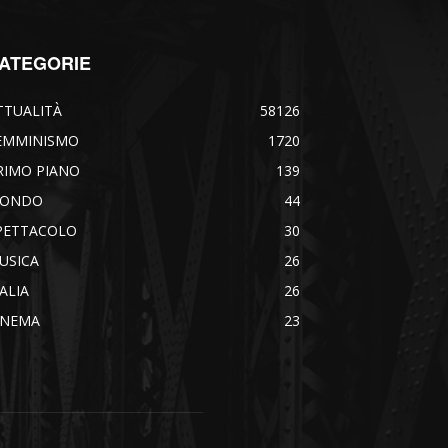
ATEGORIE
TTUALITÀ
58126
EMMINISMO
1720
RIMO PIANO
139
ONDO
44
PETTACOLO
30
USICA
26
TALIA
26
INEMA
23