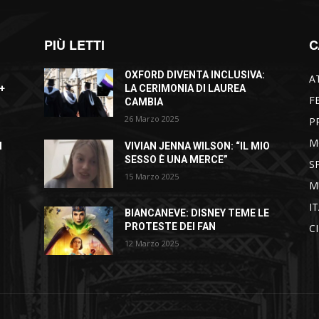
PIÙ LETTI
C
OXFORD DIVENTA INCLUSIVA:
A
+
LA CERIMONIA DI LAUREA
F
CAMBIA
26 Marzo 2025
P
M
I
VIVIAN JENNA WILSON: “IL MIO
SESSO È UNA MERCE”
S
15 Marzo 2025
M
I
BIANCANEVE: DISNEY TEME LE
PROTESTE DEI FAN
C
12 Marzo 2025