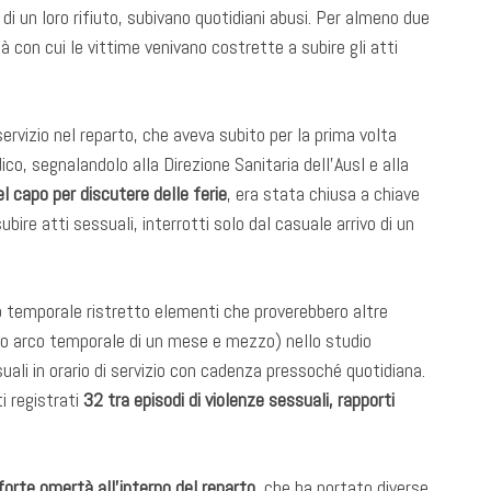
 di un loro rifiuto, subivano quotidiani abusi. Per almeno due
à con cui le vittime venivano costrette a subire gli atti
servizio nel reparto, che aveva subito per la prima volta
co, segnalandolo alla Direzione Sanitaria dell’Ausl e alla
el capo per discutere delle ferie
, era stata chiusa a chiave
ire atti sessuali, interrotti solo dal casuale arrivo di un
o temporale ristretto elementi che proverebbero altre
etto arco temporale di un mese e mezzo) nello studio
li in orario di servizio con cadenza pressoché quotidiana.
i registrati
32 tra episodi di violenze sessuali, rapporti
forte omertà all’interno del reparto
, che ha portato diverse