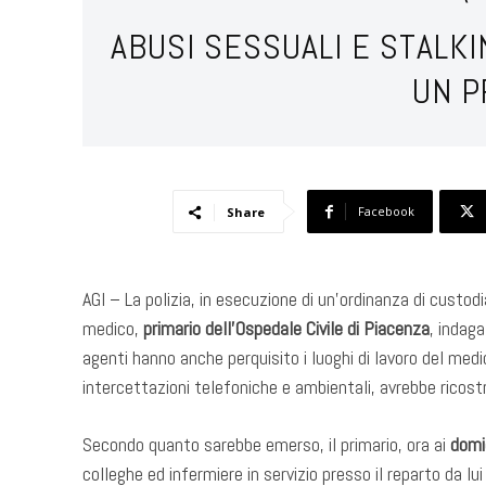
ABUSI SESSUALI E STALK
UN P
Facebook
Share
AGI – La polizia, in esecuzione di un’ordinanza di custo
medico,
primario dell’Ospedale Civile di Piacenza
, indag
agenti hanno anche perquisito i luoghi di lavoro del med
intercettazioni telefoniche e ambientali, avrebbe ricostr
Secondo quanto sarebbe emerso, il primario, ora ai
domic
colleghe ed infermiere in servizio presso il reparto da lui 