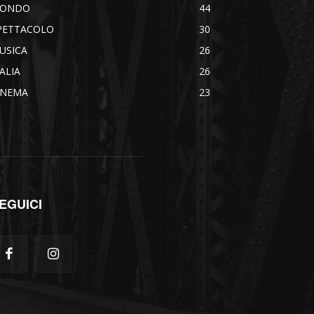
ONDO
44
PETTACOLO
30
USICA
26
TALIA
26
INEMA
23
EGUICI