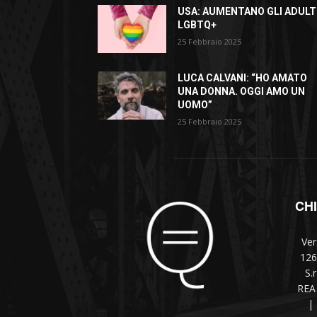
USA: AUMENTANO GLI ADULT
LGBTQ+
25 Febbraio 2025
LUCA CALVANI: “HO AMATO
UNA DONNA. OGGI AMO UN
UOMO”
25 Febbraio 2025
CH
Ver
126
S.
REA 
|