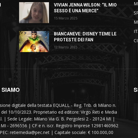
M
I
VIVIAN JENNA WILSON: “IL MIO
SESSO È UNA MERCE”
S
15 Marzo 2025
M
I
BIANCANEVE: DISNEY TEME LE
PROTESTE DEI FAN
C
12 Marzo 2025
I SIAMO
S
sione digitale della testata EQUALL - Reg. Trib. di Milano n.
 del 10/10/2023. Proprietario ed editore: Virgo Reti e Media
r.l. | Sede Legale: Milano Via G. B. Pergolesi 2 - 20124 MI |
MI - 2696556 | CF e n. iscr. Registro Imprese 12981460962
 PEC: retiemedia@pec.net | Capitale sociale: € 100.000,00