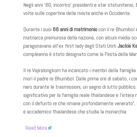
Negli anni ’60, incontro’ presidenti e star statunitensi,
volte sulle copertine delle riviste anche in Occidente.
Durante i suoi
66 anni di matrimonio
con il re Bhumibol 
matriarca premurosa della nazione, con alcuni media occi
paragonavano all’ex first lady degli Stati Uniti
Jackie K
compleanno è stato designato come la Festa della Ma
Il re Vajiralongkorn ha incaricato i membri della famiglia 
morì il padre re Bhumibol. Dalle prime ore di sabato, i con
nero durante le trasmissioni, un segno di lutto pubbli
significativo per la famiglia reale thailandese e l’inter
con il defunto re che rimane profondamente venerato”,
e accademico thailandese che studia la monarchia.
​
Read More