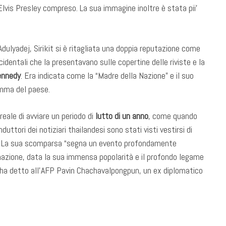
 Elvis Presley compreso. La sua immagine inoltre è stata pii’
Adulyadej, Sirikit si è ritagliata una doppia reputazione come
dentali che la presentavano sulle copertine delle riviste e la
ennedy
. Era indicata come la “Madre della Nazione” e il suo
mma del paese.
reale di avviare un periodo di
lutto di un anno
, come quando
duttori dei notiziari thailandesi sono stati visti vestirsi di
co. La sua scomparsa “segna un evento profondamente
a nazione, data la sua immensa popolarità e il profondo legame
 ha detto all’AFP Pavin Chachavalpongpun, un ex diplomatico