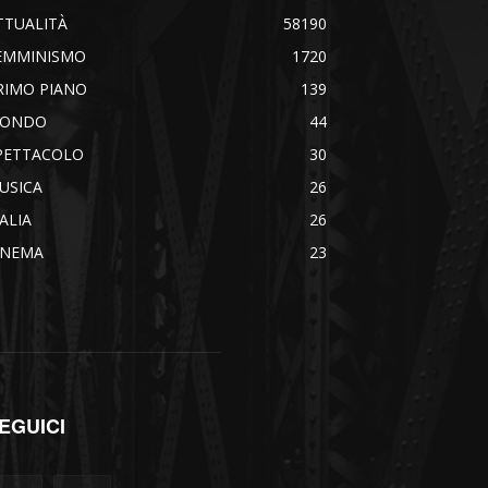
TTUALITÀ
58190
EMMINISMO
1720
RIMO PIANO
139
ONDO
44
PETTACOLO
30
USICA
26
TALIA
26
INEMA
23
EGUICI