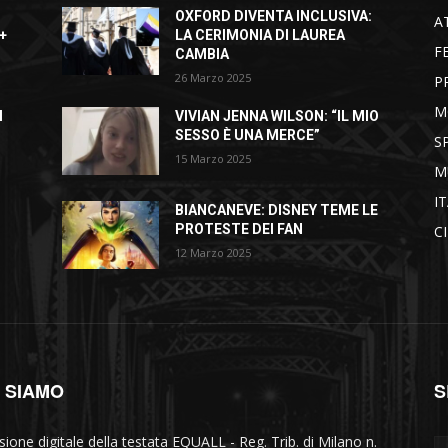
OXFORD DIVENTA INCLUSIVA:
A
+
LA CERIMONIA DI LAUREA
F
CAMBIA
26 Marzo 2025
P
M
I
VIVIAN JENNA WILSON: “IL MIO
SESSO È UNA MERCE”
S
15 Marzo 2025
M
I
BIANCANEVE: DISNEY TEME LE
PROTESTE DEI FAN
C
12 Marzo 2025
I SIAMO
S
sione digitale della testata EQUALL - Reg. Trib. di Milano n.