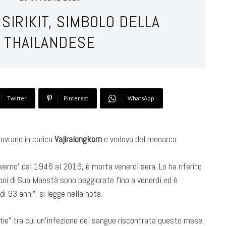
 SIRIKIT, SIMBOLO DELLA
 THAILANDESE
Twitter
Pinterest
WhatsApp
sovrano in carica
Vajiralongkorn
e vedova del monarca
erno’ dal 1946 al 2016, è morta venerdì sera. Lo ha riferito
oni di Sua Maestà sono peggiorate fino a venerdì ed è
i 93 anni”, si legge nella nota.
ttie” tra cui un’infezione del sangue riscontrata questo mese.