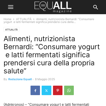
Home
ATTUALITÀ
Alimenti, nutrizionista Bernardi: “Consumare
yogurt e latti fermentati significa prendersi cura della...
ATTUALITÀ
Alimenti, nutrizionista
Bernardi: “Consumare yogurt
e latti fermentati significa
prendersi cura della propria
salute”
By
Redazione Equall
-
8 Maggio 2025
(Adnkronos) – “Consumare yogurt e latti fermentati