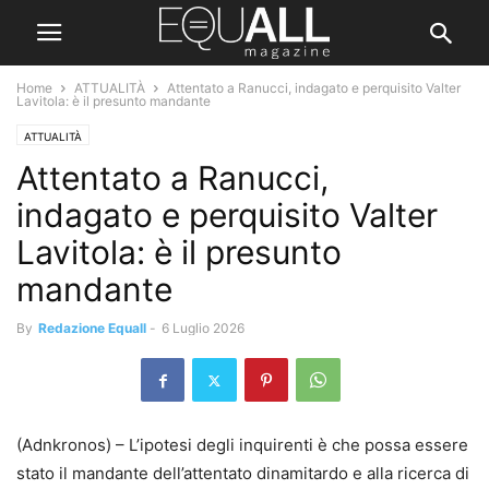
Home
ATTUALITÀ
Attentato a Ranucci, indagato e perquisito Valter
Lavitola: è il presunto mandante
ATTUALITÀ
Attentato a Ranucci,
indagato e perquisito Valter
Lavitola: è il presunto
mandante
By
Redazione Equall
-
6 Luglio 2026
(Adnkronos) – L’ipotesi degli inquirenti è che possa essere
stato il mandante dell’attentato dinamitardo e alla ricerca di