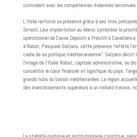
coïncident avec les compétences italiennes reconnues a
L’Italie renforce sa présence grâce à ses trois principal
Simest. Leur implantation au Maroc symbolise la priori
opérationnel de Cassa Depositi e Prestiti à Casablanca 
à Rabat, Pasquale Salzano, cette présence “reflète l’im
cadre de sa politique méditerranéenne”. Salzano décrit
l’image de l’Italie: Rabat, capitale administrative, se d
concentre le cœur financier et logistique du pays; Tan
grands hubs du bassin méditerranéen. La région accueil
des investissements supérieurs à un milliard d’euros, 
La stabilité politique et institutionnelle constitue, selo