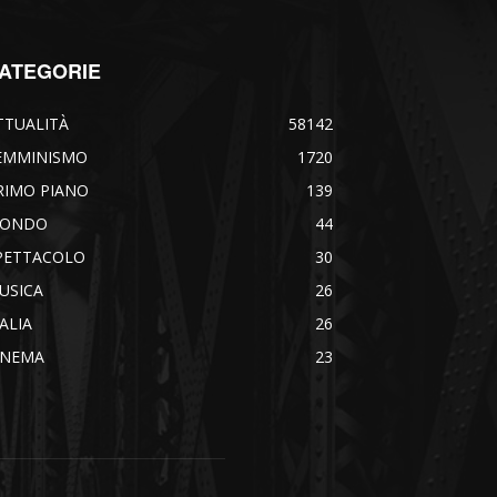
ATEGORIE
TTUALITÀ
58142
EMMINISMO
1720
RIMO PIANO
139
ONDO
44
PETTACOLO
30
USICA
26
TALIA
26
INEMA
23