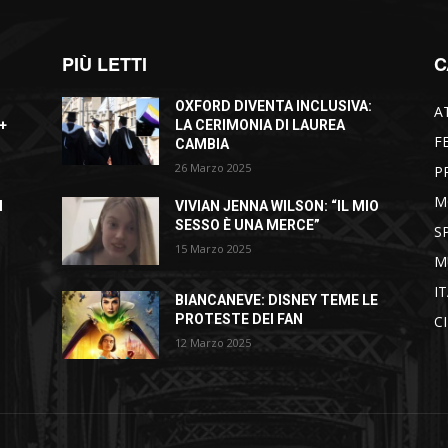
PIÙ LETTI
C
OXFORD DIVENTA INCLUSIVA:
A
+
LA CERIMONIA DI LAUREA
F
CAMBIA
26 Marzo 2025
P
M
I
VIVIAN JENNA WILSON: “IL MIO
SESSO È UNA MERCE”
S
15 Marzo 2025
M
I
BIANCANEVE: DISNEY TEME LE
PROTESTE DEI FAN
C
12 Marzo 2025