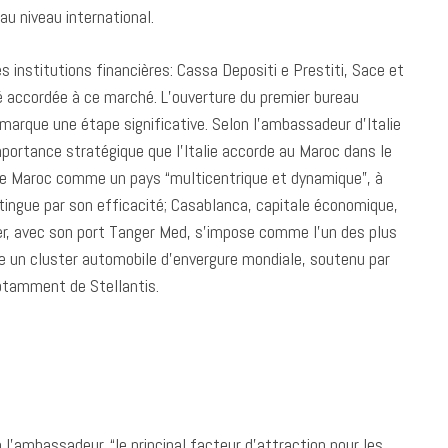
u niveau international.
es institutions financières: Cassa Depositi e Prestiti, Sace et
té accordée à ce marché. L’ouverture du premier bureau
marque une étape significative. Selon l’ambassadeur d’Italie
portance stratégique que l’Italie accorde au Maroc dans le
 le Maroc comme un pays “multicentrique et dynamique”, à
istingue par son efficacité; Casablanca, capitale économique,
ger, avec son port Tanger Med, s’impose comme l’un des plus
le un cluster automobile d’envergure mondiale, soutenu par
notamment de Stellantis.
n l’ambassadeur, “le principal facteur d’attraction pour les