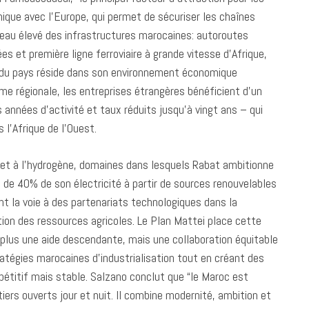
hique avec l’Europe, qui permet de sécuriser les chaînes
veau élevé des infrastructures marocaines: autoroutes
s et première ligne ferroviaire à grande vitesse d’Afrique,
t du pays réside dans son environnement économique
rme régionale, les entreprises étrangères bénéficient d’un
s années d’activité et taux réduits jusqu’à vingt ans – qui
 l’Afrique de l’Ouest.
s et à l’hydrogène, domaines dans lesquels Rabat ambitionne
s de 40% de son électricité à partir de sources renouvelables
nt la voie à des partenariats technologiques dans la
sation des ressources agricoles. Le Plan Mattei place cette
plus une aide descendante, mais une collaboration équitable
tratégies marocaines d’industrialisation tout en créant des
étitif mais stable. Salzano conclut que “le Maroc est
ers ouverts jour et nuit. Il combine modernité, ambition et