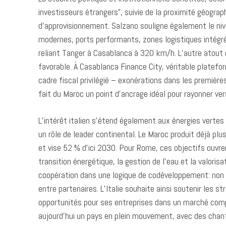
investisseurs étrangers”, suivie de la proximité géograp
d’approvisionnement. Salzano souligne également le ni
modernes, ports performants, zones logistiques intégrée
reliant Tanger à Casablanca à 320 km/h. L’autre atou
favorable. À Casablanca Finance City, véritable platefo
cadre fiscal privilégié – exonérations dans les première
fait du Maroc un point d’ancrage idéal pour rayonner vers
L’intérêt italien s’étend également aux énergies verte
un rôle de leader continental. Le Maroc produit déjà plu
et vise 52 % d’ici 2030. Pour Rome, ces objectifs ouvre
transition énergétique, la gestion de l’eau et la valori
coopération dans une logique de codéveloppement: non 
entre partenaires. L’Italie souhaite ainsi soutenir les s
opportunités pour ses entreprises dans un marché comp
aujourd’hui un pays en plein mouvement, avec des chanti