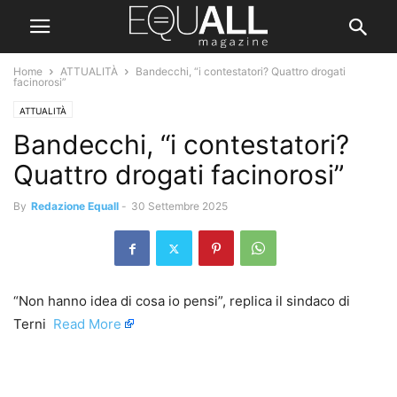
Home
ATTUALITÀ
Bandecchi, “i contestatori? Quattro drogati
facinorosi”
ATTUALITÀ
Bandecchi, “i contestatori?
Quattro drogati facinorosi”
By
Redazione Equall
-
30 Settembre 2025
“Non hanno idea di cosa io pensi”, replica il sindaco di
Terni ​
Read More
​