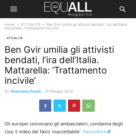
Home
ATTUALITÀ
Ben Gvir umilia gli attivisti bendati, l’ira dell’Italia.
Mattarella: ‘Trattamento incivile’
ATTUALITÀ
Ben Gvir umilia gli attivisti
bendati, l’ira dell’Italia.
Mattarella: ‘Trattamento
incivile’
By
Redazione Equall
-
20 Maggio 2026
Gli europei convocano gli ambasciatori, condanna degli
Usa. Il video del falco ‘inaccettabile’ ​
Read More