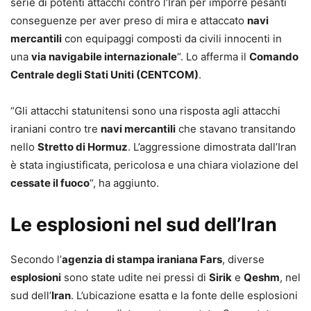
serie di potenti attacchi contro l’Iran per imporre pesanti
conseguenze per aver preso di mira e attaccato
navi
mercantili
con equipaggi composti da civili innocenti in
una
via navigabile internazionale
“. Lo afferma il
Comando
Centrale degli Stati Uniti (CENTCOM)
.
“Gli attacchi statunitensi sono una risposta agli attacchi
iraniani contro tre
navi mercantili
che stavano transitando
nello
Stretto di Hormuz
. L’aggressione dimostrata dall’Iran
è stata ingiustificata, pericolosa e una chiara violazione del
cessate il fuoco
“, ha aggiunto.
Le esplosioni nel sud dell’Iran
Secondo l’
agenzia di stampa iraniana Fars
, diverse
esplosioni
sono state udite nei pressi di
Sirik
e
Qeshm
, nel
sud dell’
Iran
. L’ubicazione esatta e la fonte delle esplosioni