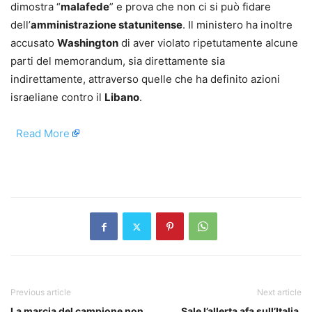
dimostra “
malafede
” e prova che non ci si può fidare
dell’
amministrazione statunitense
. Il ministero ha inoltre
accusato
Washington
di aver violato ripetutamente alcune
parti del memorandum, sia direttamente sia
indirettamente, attraverso quelle che ha definito azioni
israeliane contro il
Libano
.
​
Read More
​
Previous article
Next article
La marcia del campione non
Sale l’allerta afa sull’Italia,