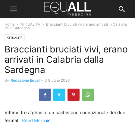
Home
ATTUALITÀ
Braccianti bruciati vivi, erano arrivati in Calabria
dalla Sardegna
ATTUALITÀ
Braccianti bruciati vivi, erano
arrivati in Calabria dalla
Sardegna
By
Redazione Equall
-
3 Giugno 2026
Vittime tre afghani e un pachistano connazionale dei due
fermati ​
Read More