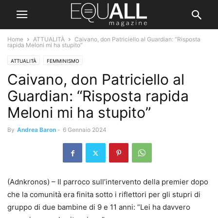
Home
ATTUALITÀ
Caivano, don Patriciello al Guardian: “Risposta
rapida Meloni mi ha stupito”
ATTUALITÀ
FEMMINISMO
Caivano, don Patriciello al
Guardian: “Risposta rapida
Meloni mi ha stupito”
By
Andrea Baron
-
6 Gennaio 2024
(Adnkronos) – Il parroco sull’intervento della premier dopo
che la comunità era finita sotto i riflettori per gli stupri di
gruppo di due bambine di 9 e 11 anni: “Lei ha davvero