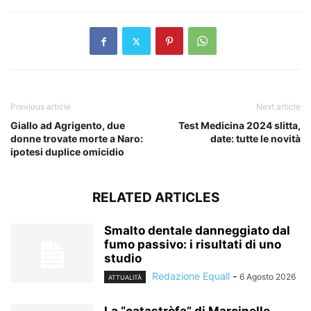
Previous article
Next article
Giallo ad Agrigento, due
Test Medicina 2024 slitta,
donne trovate morte a Naro:
date: tutte le novità
ipotesi duplice omicidio
RELATED ARTICLES
Smalto dentale danneggiato dal
fumo passivo: i risultati di uno
studio
Redazione Equall
-
6 Agosto 2026
ATTUALITÀ