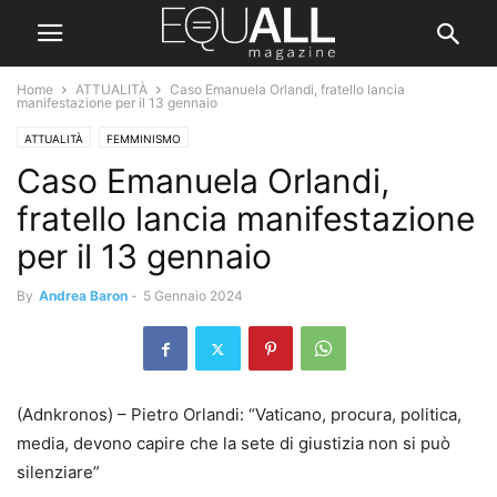
Home
ATTUALITÀ
Caso Emanuela Orlandi, fratello lancia
manifestazione per il 13 gennaio
ATTUALITÀ
FEMMINISMO
Caso Emanuela Orlandi,
fratello lancia manifestazione
per il 13 gennaio
By
Andrea Baron
-
5 Gennaio 2024
(Adnkronos) – Pietro Orlandi: “Vaticano, procura, politica,
media, devono capire che la sete di giustizia non si può
silenziare”