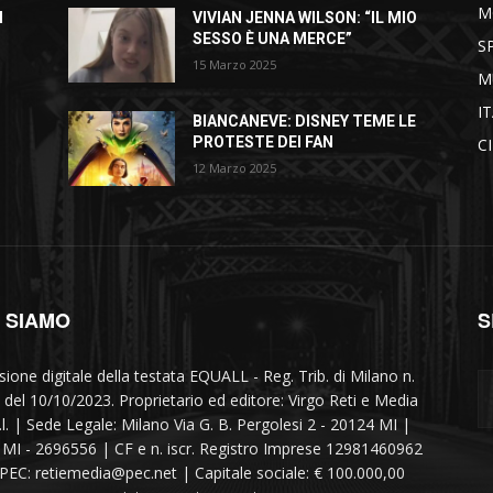
M
I
VIVIAN JENNA WILSON: “IL MIO
SESSO È UNA MERCE”
S
15 Marzo 2025
M
I
BIANCANEVE: DISNEY TEME LE
PROTESTE DEI FAN
C
12 Marzo 2025
I SIAMO
S
sione digitale della testata EQUALL - Reg. Trib. di Milano n.
 del 10/10/2023. Proprietario ed editore: Virgo Reti e Media
r.l. | Sede Legale: Milano Via G. B. Pergolesi 2 - 20124 MI |
MI - 2696556 | CF e n. iscr. Registro Imprese 12981460962
 PEC: retiemedia@pec.net | Capitale sociale: € 100.000,00