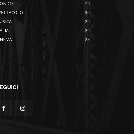
ONDO
44
PETTACOLO
30
USICA
26
TALIA
26
INEMA
23
EGUICI