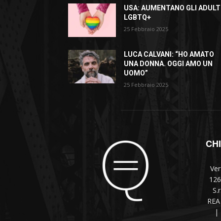
USA: AUMENTANO GLI ADULT
LGBTQ+
25 Febbraio 2025
LUCA CALVANI: “HO AMATO
UNA DONNA. OGGI AMO UN
UOMO”
25 Febbraio 2025
CH
Ver
126
S.
REA 
|