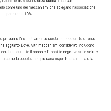
po, russamento e sonnolenza diurna
. I ricercatori hanno
rado come uno dei meccanismi che spiegano l’associazione
do per circa il 10%.
le prevenire l’invecchiamento cerebrale accelerato e forse
 ha aggiunto Dove. Altri meccanismi considerati includono
ti cerebrali durante il sonno e l’impatto negativo sulla salute
miti come la popolazione più sana rispetto alla media e la