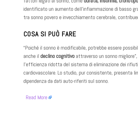
fattori legati al sonno, come
durata, insonnia, cronoti
identificato un aumento dell’infiammazione di basso g
tra sonno povero e invecchiamento cerebrale, contribuen
COSA SI PUÒ FARE
“Poiché il sonno è modificabile, potrebbe essere possibi
anche il
declino cognitivo
attraverso un sonno migliore”,
l’efficienza ridotta del sistema di eliminazione dei rifiu
cardiovascolare. Lo studio, pur consistente, presenta li
dipendenza da dati auto-riferiti sul sonno.
​
Read More
​