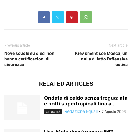
Previous article
Next article
Nove scuole su dieci non
Kiev smentisce Mosca, un
hanno certificazioni di
nulla di fatto l’offensiva
sicurezza
estiva
RELATED ARTICLES
Ondata di caldo senza tregua: afa
e notti supertropicali fino a...
Redazione Equall
-
7 Agosto 2026
ATTUALITÀ
Usa, Meta dovrà pagare 567