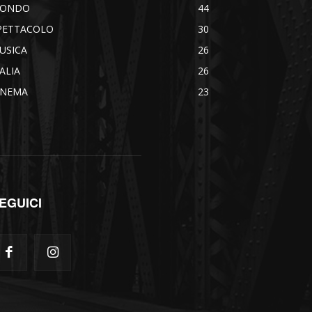
ONDO
44
PETTACOLO
30
USICA
26
TALIA
26
INEMA
23
EGUICI