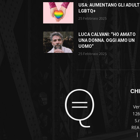
USA: AUMENTANO GLI ADULT
LGBTQ+
25 Febbraio 2025
LUCA CALVANI: “HO AMATO
UNA DONNA. OGGI AMO UN
UOMO”
25 Febbraio 2025
CH
Ver
126
S.
REA 
|