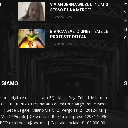
M
I
VIVIAN JENNA WILSON: “IL MIO
SESSO È UNA MERCE”
S
15 Marzo 2025
M
I
BIANCANEVE: DISNEY TEME LE
PROTESTE DEI FAN
C
12 Marzo 2025
I SIAMO
S
sione digitale della testata EQUALL - Reg. Trib. di Milano n.
 del 10/10/2023. Proprietario ed editore: Virgo Reti e Media
r.l. | Sede Legale: Milano Via G. B. Pergolesi 2 - 20124 MI |
MI - 2696556 | CF e n. iscr. Registro Imprese 12981460962
 PEC: retiemedia@pec.net | Capitale sociale: € 100.000,00