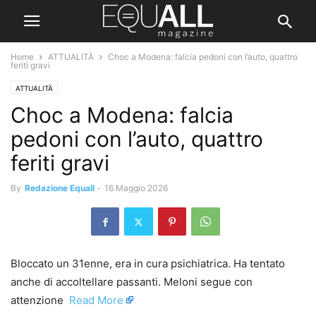
Home
ATTUALITÀ
Choc a Modena: falcia pedoni con l’auto, quattro
feriti gravi
ATTUALITÀ
Choc a Modena: falcia
pedoni con l’auto, quattro
feriti gravi
By
Redazione Equall
-
16 Maggio 2026
Bloccato un 31enne, era in cura psichiatrica. Ha tentato
anche di accoltellare passanti. Meloni segue con
attenzione ​
Read More