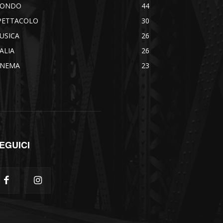
ONDO
44
PETTACOLO
30
USICA
26
TALIA
26
INEMA
23
EGUICI