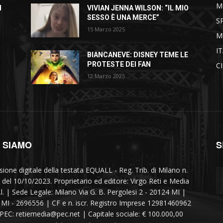
M
I
VIVIAN JENNA WILSON: “IL MIO
SESSO È UNA MERCE”
S
15 Marzo 2025
M
I
BIANCANEVE: DISNEY TEME LE
PROTESTE DEI FAN
C
12 Marzo 2025
I SIAMO
S
sione digitale della testata EQUALL - Reg. Trib. di Milano n.
 del 10/10/2023. Proprietario ed editore: Virgo Reti e Media
r.l. | Sede Legale: Milano Via G. B. Pergolesi 2 - 20124 MI |
MI - 2696556 | CF e n. iscr. Registro Imprese 12981460962
 PEC: retiemedia@pec.net | Capitale sociale: € 100.000,00