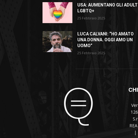
USA: AUMENTANO GLI ADULT
LGBTQ+
25 Febbraio 2025
LUCA CALVANI: “HO AMATO
UNA DONNA. OGGI AMO UN
UOMO”
25 Febbraio 2025
CH
Ver
126
S.
REA 
|