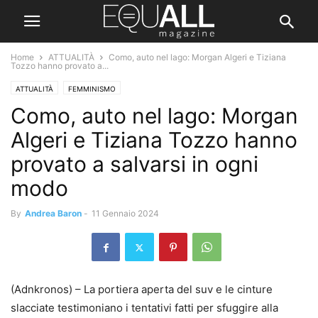
Home
ATTUALITÀ
Como, auto nel lago: Morgan Algeri e Tiziana
Tozzo hanno provato a...
ATTUALITÀ
FEMMINISMO
Como, auto nel lago: Morgan
Algeri e Tiziana Tozzo hanno
provato a salvarsi in ogni
modo
By
Andrea Baron
-
11 Gennaio 2024
(Adnkronos) – La portiera aperta del suv e le cinture
slacciate testimoniano i tentativi fatti per sfuggire alla