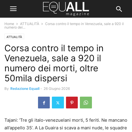
Home
ATTUALITÀ
Corsa contro il tempo in Venezuela, sale a 920 il
numero dei...
ATTUALITÀ
Corsa contro il tempo in
Venezuela, sale a 920 il
numero dei morti, oltre
50mila dispersi
By
Redazione Equall
-
26 Giugno 2026
Tajani: ‘Tre gli italo-venezuelani morti, 5 feriti. Ne mancano
all’appello 35’. A La Guaira si scava a mani nude, le squadre