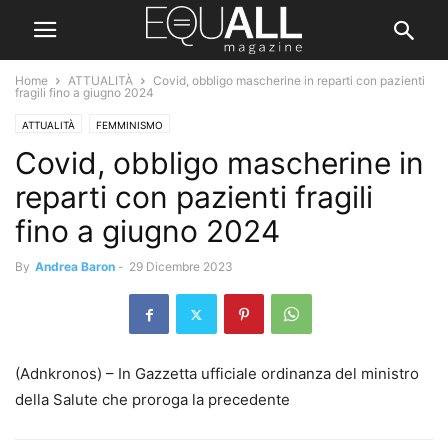
Home
ATTUALITÀ
Covid, obbligo mascherine in reparti con pazienti
fragili fino a giugno 2024
ATTUALITÀ
FEMMINISMO
Covid, obbligo mascherine in
reparti con pazienti fragili
fino a giugno 2024
By
Andrea Baron
-
29 Dicembre 2023
(Adnkronos) – In Gazzetta ufficiale ordinanza del ministro
della Salute che proroga la precedente