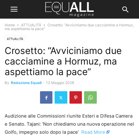
Home
ATTUALITÀ
Crosetto: “Avviciniamo due cacciamine a Hormuz,
ma aspettiamo la pace”
ATTUALITÀ
Crosetto: “Avviciniamo due
cacciamine a Hormuz, ma
aspettiamo la pace”
By
Redazione Equall
-
13 Maggio 2026
Audizione alle Commissioni riunite Esteri e Difesa Camera
e Senato. Tajani: ‘Non chiediamo una nuova operazione nel
Golfo, impegno solo dopo la pace’ ​
Read More