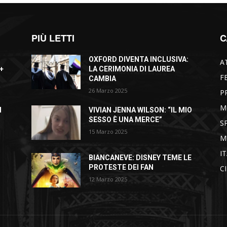
PIÙ LETTI
C
OXFORD DIVENTA INCLUSIVA:
A
+
LA CERIMONIA DI LAUREA
F
CAMBIA
26 Marzo 2025
P
M
I
VIVIAN JENNA WILSON: “IL MIO
SESSO È UNA MERCE”
S
15 Marzo 2025
M
I
BIANCANEVE: DISNEY TEME LE
PROTESTE DEI FAN
C
12 Marzo 2025