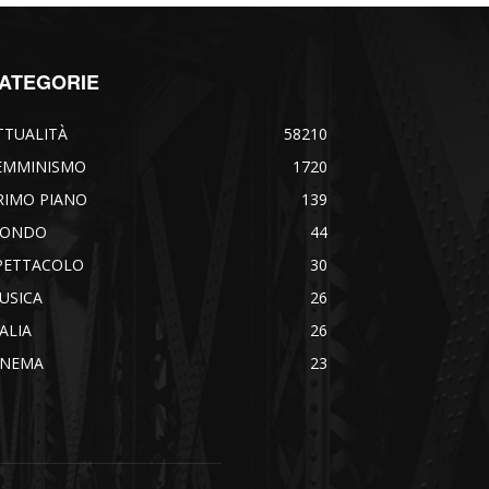
ATEGORIE
TTUALITÀ
58210
EMMINISMO
1720
RIMO PIANO
139
ONDO
44
PETTACOLO
30
USICA
26
TALIA
26
INEMA
23