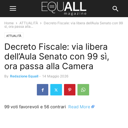
Home
ATTUALITÀ
Decreto Fiscale: via libera dell’Aula Senato con 99
sì, ora passa alla...
ATTUALITÀ
Decreto Fiscale: via libera
dell’Aula Senato con 99 sì,
ora passa alla Camera
By
Redazione Equall
-
14 Maggio 2026
99 voti favorevoli e 56 contrari ​
Read More
​