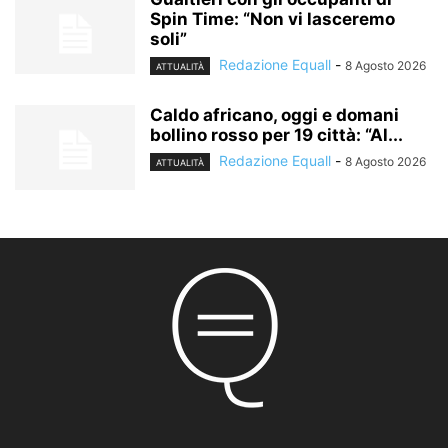
Spin Time: “Non vi lasceremo
soli”
Redazione Equall
-
8 Agosto 2026
ATTUALITÀ
Caldo africano, oggi e domani
bollino rosso per 19 città: “Al...
Redazione Equall
-
8 Agosto 2026
ATTUALITÀ