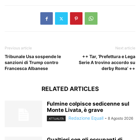
Previous article
Next article
Tribunale Usa sospende le
++ Tar, ‘Prefettura e Lega
sanzioni di Trump contro
Serie A trovino accordo su
Francesca Albanese
derby Roma’ ++
RELATED ARTICLES
Fulmine colpisce sedicenne sul
Monte Livata, è grave
Redazione Equall
-
8 Agosto 2026
ATTUALITÀ
Gualtieri con gli occupanti di