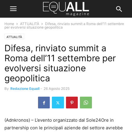
Home
ATTUALITÀ
Difesa, rinviato summit a Roma dell’11 settembre
per evolversi situazione geopolitica
ATTUALITÀ
Difesa, rinviato summit a
Roma dell’11 settembre per
evolversi situazione
geopolitica
By
Redazione Equall
-
26 Agosto 2025
(Adnkronos) – L’evento organizzato dal Sole24Ore in
partnership con le principali aziende del settore avrebbe