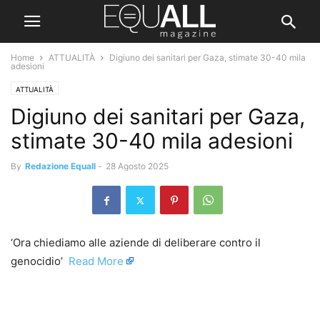
Home
ATTUALITÀ
Digiuno dei sanitari per Gaza, stimate 30-40 mila
adesioni
ATTUALITÀ
Digiuno dei sanitari per Gaza,
stimate 30-40 mila adesioni
By
Redazione Equall
-
28 Agosto 2025
‘Ora chiediamo alle aziende di deliberare contro il
genocidio’ ​
Read More
​