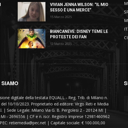
M
I
VIVIAN JENNA WILSON: “IL MIO
SESSO È UNA MERCE”
S
15 Marzo 2025
M
I
BIANCANEVE: DISNEY TEME LE
PROTESTE DEI FAN
C
12 Marzo 2025
I SIAMO
S
sione digitale della testata EQUALL - Reg. Trib. di Milano n.
 del 10/10/2023. Proprietario ed editore: Virgo Reti e Media
r.l. | Sede Legale: Milano Via G. B. Pergolesi 2 - 20124 MI |
MI - 2696556 | CF e n. iscr. Registro Imprese 12981460962
 PEC: retiemedia@pec.net | Capitale sociale: € 100.000,00