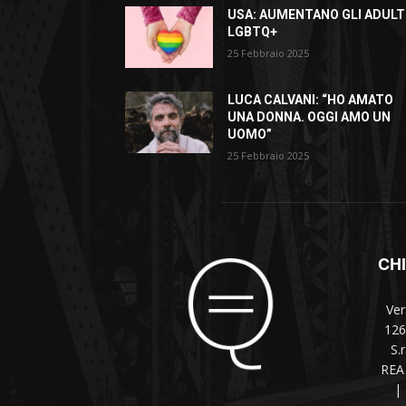
USA: AUMENTANO GLI ADULT
LGBTQ+
25 Febbraio 2025
LUCA CALVANI: “HO AMATO
UNA DONNA. OGGI AMO UN
UOMO”
25 Febbraio 2025
CH
Ver
126
S.
REA 
|