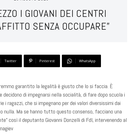
EZZO I GIOVANI DEI CENTRI
’AFFITTO SENZA OCCUPARE”
Twitter
Pinterest
WhatsApp
emmo garantito la legalità è giusto che lo si faccia. È
he decidono di impegnarsi nella socialità, di fare dopo scuola i
rie i ragazzi, che si impegnano per dei valori diversissimi dai
do nulla. Ma se hanno tutto questo consenso, facciano una
e” così il deputanto Giovanni Donzelli di FdI, intervenendo al
hnagiev