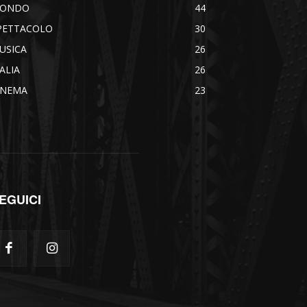
ONDO
44
PETTACOLO
30
USICA
26
TALIA
26
INEMA
23
EGUICI