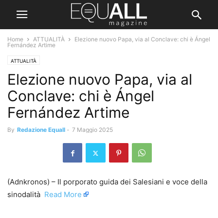
Home
ATTUALITÀ
Elezione nuovo Papa, via al Conclave: chi è Ángel
Fernández Artime
ATTUALITÀ
Elezione nuovo Papa, via al
Conclave: chi è Ángel
Fernández Artime
By
Redazione Equall
-
7 Maggio 2025
(Adnkronos) – Il porporato guida dei Salesiani e voce della
sinodalità ​
Read More