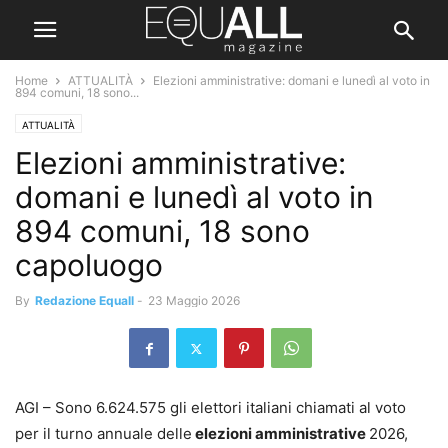
Home
ATTUALITÀ
Elezioni amministrative: domani e lunedì al voto in
894 comuni, 18 sono...
ATTUALITÀ
Elezioni amministrative:
domani e lunedì al voto in
894 comuni, 18 sono
capoluogo
By
Redazione Equall
-
23 Maggio 2026
AGI – Sono 6.624.575 gli elettori italiani chiamati al voto
per il turno annuale delle
elezioni amministrative
2026,