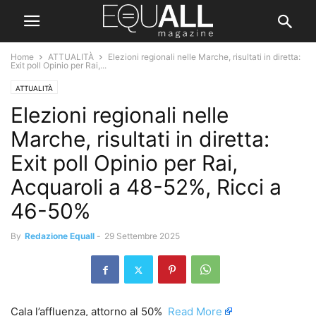
Home
ATTUALITÀ
Elezioni regionali nelle Marche, risultati in diretta:
Exit poll Opinio per Rai,...
ATTUALITÀ
Elezioni regionali nelle
Marche, risultati in diretta:
Exit poll Opinio per Rai,
Acquaroli a 48-52%, Ricci a
46-50%
By
Redazione Equall
-
29 Settembre 2025
Cala l’affluenza, attorno al 50% ​
Read More