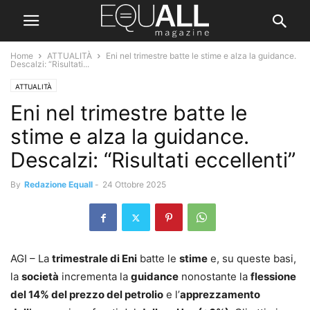
Home
ATTUALITÀ
Eni nel trimestre batte le stime e alza la guidance.
Descalzi: “Risultati...
ATTUALITÀ
Eni nel trimestre batte le
stime e alza la guidance.
Descalzi: “Risultati eccellenti”
By
Redazione Equall
-
24 Ottobre 2025
AGI – La
trimestrale di Eni
batte le
stime
e, su queste basi,
la
società
incrementa la
guidance
nonostante la
flessione
del 14% del prezzo del petrolio
e l’
apprezzamento