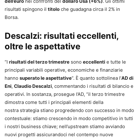
dell’euro
nei confronti del
dollaro Usa (+6%)
. Gli ottimi
risultati spingono il
titolo
che guadagna circa il 2% in
Borsa.
Descalzi: risultati eccellenti,
oltre le aspettative
“I
risultati del terzo trimestre
sono
eccellenti
e tutte le
principali variabili operative, economiche e finanziarie
hanno
superato le aspettative
“. È quanto sottolinea l’
AD di
Eni
,
Claudio Descalzi
, commentando i risultati di bilancio e
operativi. In sostanza, prosegue l’AD, “il terzo trimestre
dimostra come tutti i principali elementi della
nostra strategia stiano progredendo con successo in modo
contestuale: stiamo crescendo in modo competitivo in tutti
i nostri business chiave; nell’upstream stiamo avviando
nuovi progetti assicurandoci nel contempo nuove