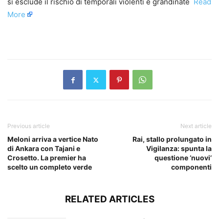
si esclude il rischio di temporali violenti e grandinate ​
Read
More
​
Previous article
Next article
Meloni arriva a vertice Nato
Rai, stallo prolungato in
di Ankara con Tajani e
Vigilanza: spunta la
Crosetto. La premier ha
questione ‘nuovi’
scelto un completo verde
componenti
RELATED ARTICLES