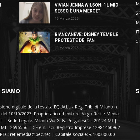
M
I
VIVIAN JENNA WILSON: “IL MIO
SESSO È UNA MERCE”
S
15 Marzo 2025
M
I
BIANCANEVE: DISNEY TEME LE
PROTESTE DEI FAN
C
12 Marzo 2025
I SIAMO
S
sione digitale della testata EQUALL - Reg. Trib. di Milano n.
 del 10/10/2023. Proprietario ed editore: Virgo Reti e Media
r.l. | Sede Legale: Milano Via G. B. Pergolesi 2 - 20124 MI |
MI - 2696556 | CF e n. iscr. Registro Imprese 12981460962
 PEC: retiemedia@pec.net | Capitale sociale: € 100.000,00