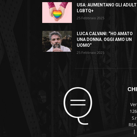
USA: AUMENTANO GLI ADULT
LGBTQ+
25 Febbraio 2025
LUCA CALVANI: “HO AMATO
UNA DONNA. OGGI AMO UN
UOMO”
25 Febbraio 2025
CH
Ver
126
S.
REA 
|