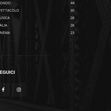
ONDO
44
PETTACOLO
30
USICA
26
TALIA
26
INEMA
23
EGUICI