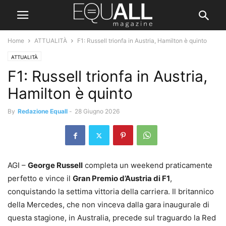
Home
ATTUALITÀ
F1: Russell trionfa in Austria, Hamilton è quinto
ATTUALITÀ
F1: Russell trionfa in Austria,
Hamilton è quinto
By
Redazione Equall
-
28 Giugno 2026
AGI –
George Russell
completa un weekend praticamente
perfetto e vince il
Gran Premio d’Austria di F1
,
conquistando la settima vittoria della carriera. Il britannico
della Mercedes, che non vinceva dalla gara inaugurale di
questa stagione, in Australia, precede sul traguardo la Red