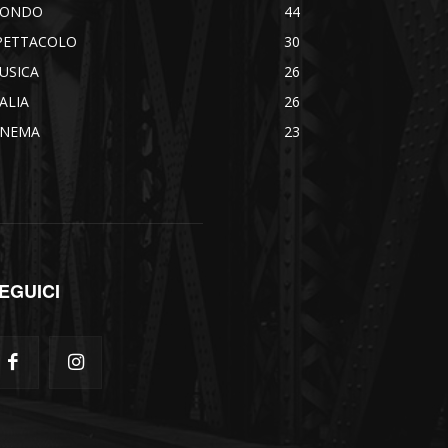
ONDO
44
PETTACOLO
30
USICA
26
TALIA
26
INEMA
23
EGUICI