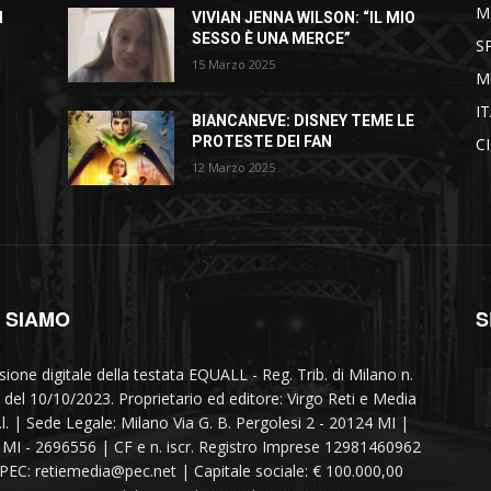
M
I
VIVIAN JENNA WILSON: “IL MIO
SESSO È UNA MERCE”
S
15 Marzo 2025
M
I
BIANCANEVE: DISNEY TEME LE
PROTESTE DEI FAN
C
12 Marzo 2025
I SIAMO
S
sione digitale della testata EQUALL - Reg. Trib. di Milano n.
 del 10/10/2023. Proprietario ed editore: Virgo Reti e Media
r.l. | Sede Legale: Milano Via G. B. Pergolesi 2 - 20124 MI |
MI - 2696556 | CF e n. iscr. Registro Imprese 12981460962
 PEC: retiemedia@pec.net | Capitale sociale: € 100.000,00