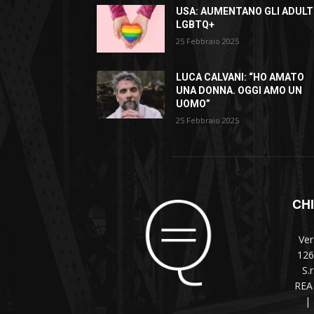
USA: AUMENTANO GLI ADULT
LGBTQ+
25 Febbraio 2025
LUCA CALVANI: “HO AMATO
UNA DONNA. OGGI AMO UN
UOMO”
25 Febbraio 2025
CH
Ver
126
S.
REA 
|