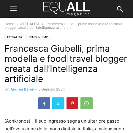
Home
ATTUALITÀ
Francesca Giubelli, prima modella e food|travel
blogger creata dall’Intelligenza artificiale
ATTUALITÀ
FEMMINISMO
Francesca Giubelli, prima
modella e food|travel blogger
creata dall’Intelligenza
artificiale
By
Andrea Baron
-
5 Gennaio 2024
(Adnkronos) – Il suo ingresso segna un ulteriore passo
nell’evoluzione della moda digitale in Italia, amalgamando