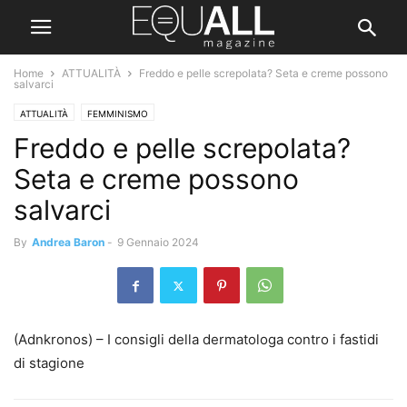
Home
ATTUALITÀ
Freddo e pelle screpolata? Seta e creme possono
salvarci
ATTUALITÀ
FEMMINISMO
Freddo e pelle screpolata?
Seta e creme possono
salvarci
By
Andrea Baron
-
9 Gennaio 2024
(Adnkronos) – I consigli della dermatologa contro i fastidi
di stagione