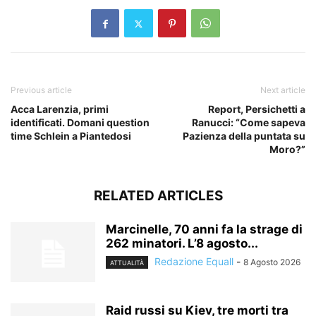
Previous article
Next article
Acca Larenzia, primi
Report, Persichetti a
identificati. Domani question
Ranucci: “Come sapeva
time Schlein a Piantedosi
Pazienza della puntata su
Moro?”
RELATED ARTICLES
Marcinelle, 70 anni fa la strage di
262 minatori. L’8 agosto...
Redazione Equall
-
8 Agosto 2026
ATTUALITÀ
Raid russi su Kiev, tre morti tra