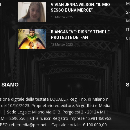
M
I
VIVIAN JENNA WILSON: “IL MIO
SESSO È UNA MERCE”
S
15 Marzo 2025
M
I
BIANCANEVE: DISNEY TEME LE
PROTESTE DEI FAN
C
12 Marzo 2025
I SIAMO
S
sione digitale della testata EQUALL - Reg. Trib. di Milano n.
 del 10/10/2023. Proprietario ed editore: Virgo Reti e Media
r.l. | Sede Legale: Milano Via G. B. Pergolesi 2 - 20124 MI |
MI - 2696556 | CF e n. iscr. Registro Imprese 12981460962
 PEC: retiemedia@pec.net | Capitale sociale: € 100.000,00