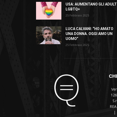
USA: AUMENTANO GLI ADULT
LGBTQ+
25 Febbraio 2025
LUCA CALVANI: “HO AMATO
UNA DONNA. OGGI AMO UN
UOMO”
25 Febbraio 2025
CH
Ver
126
S.
REA 
|