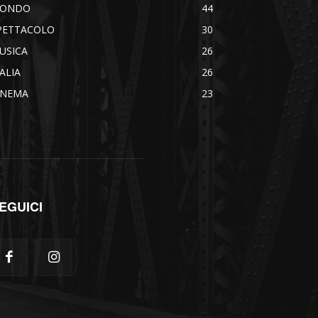
ONDO
44
PETTACOLO
30
USICA
26
TALIA
26
INEMA
23
EGUICI