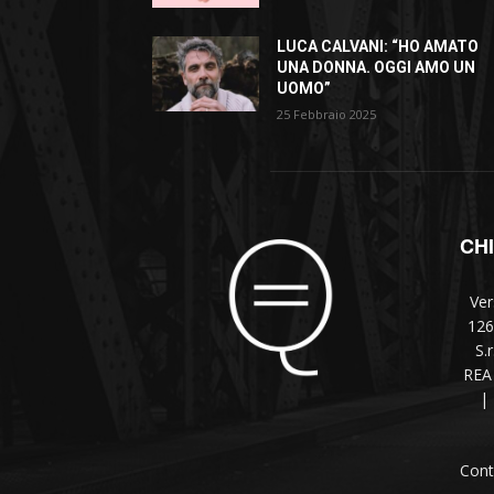
LUCA CALVANI: “HO AMATO
UNA DONNA. OGGI AMO UN
UOMO”
25 Febbraio 2025
CH
Ver
126
S.
REA 
|
Cont