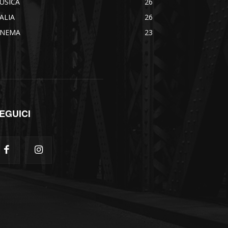
USICA
26
TALIA
26
INEMA
23
EGUICI