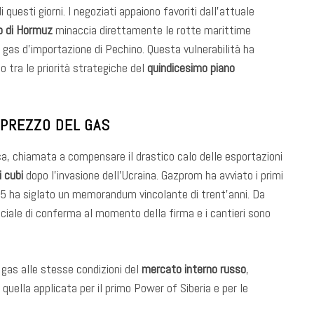
i questi giorni. I negoziati appaiono favoriti dall’attuale
o di Hormuz
minaccia direttamente le rotte marittime
l gas d’importazione di Pechino. Questa vulnerabilità ha
o tra le priorità strategiche del
quindicesimo piano
 PREZZO DEL GAS
a, chiamata a compensare il drastico calo delle esportazioni
i cubi
dopo l’invasione dell’Ucraina. Gazprom ha avviato i primi
025 ha siglato un memorandum vincolante di trent’anni. Da
iciale di conferma al momento della firma e i cantieri sono
l gas alle stesse condizioni del
mercato interno russo
,
uella applicata per il primo Power of Siberia e per le