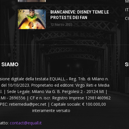
M
I
BIANCANEVE: DISNEY TEME LE
PROTESTE DEI FAN
C
12 Marzo 2025
I SIAMO
S
sione digitale della testata EQUALL - Reg. Trib. di Milano n.
 del 10/10/2023. Proprietario ed editore: Virgo Reti e Media
r.l. | Sede Legale: Milano Via G. B. Pergolesi 2 - 20124 MI |
MI - 2696556 | CF e n. iscr. Registro Imprese 12981460962
 PEC: retiemedia@pec.net | Capitale sociale: € 100.000,00
interamente versato
atto:
contact@equall.it