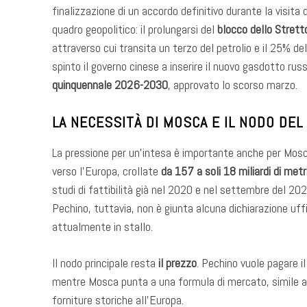
finalizzazione di un accordo definitivo durante la visita d
quadro geopolitico: il prolungarsi del
blocco dello Strett
attraverso cui transita un terzo del petrolio e il 25% de
spinto il governo cinese a inserire il nuovo gasdotto russ
quinquennale 2026-2030
, approvato lo scorso marzo.
LA NECESSITÀ DI MOSCA E IL NODO DEL
La pressione per un’intesa è importante anche per Mosc
verso l’Europa, crollate
da 157 a soli 18 miliardi di metr
studi di fattibilità già nel 2020 e nel settembre del 2
Pechino, tuttavia, non è giunta alcuna dichiarazione uff
attualmente in stallo.
Il nodo principale resta
il prezzo
. Pechino vuole pagare i
mentre Mosca punta a una formula di mercato, simile a q
forniture storiche all’Europa.