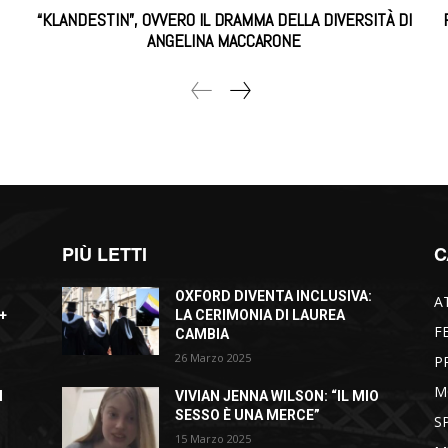
“KLANDESTIN”, OVVERO IL DRAMMA DELLA DIVERSITÀ DI
ANGELINA MACCARONE
PIÙ LETTI
C
OXFORD DIVENTA INCLUSIVA:
A
+
LA CERIMONIA DI LAUREA
F
CAMBIA
26 Marzo 2025
P
M
I
VIVIAN JENNA WILSON: “IL MIO
SESSO È UNA MERCE”
S
15 Marzo 2025