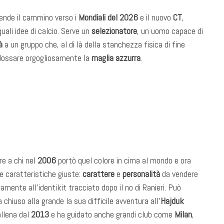
rende il cammino verso i
Mondiali del 2026
e il nuovo
CT
,
li idee di calcio. Serve un
selezionatore
, un uomo capace di
à
a un gruppo che, al di là della stanchezza fisica di fine
dossare orgogliosamente la
maglia azzurra
.
re a chi nel
2006
portò quel colore in cima al mondo e ora
le caratteristiche giuste:
carattere
e
personalità
da vendere
amente all’identikit tracciato dopo il no di Ranieri. Può
a chiuso alla grande la sua difficile avventura all’
Hajduk
allena dal
2013
e ha guidato anche grandi club come
Milan
,