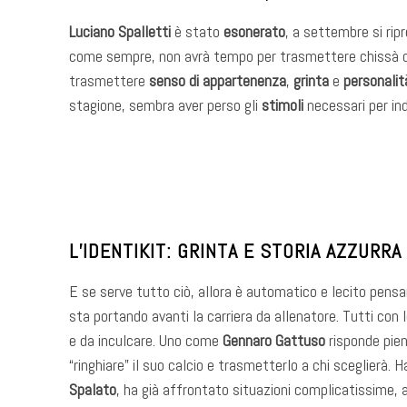
Luciano Spalletti
è stato
esonerato
, a settembre si rip
come sempre, non avrà tempo per trasmettere chissà qua
trasmettere
senso di appartenenza
,
grinta
e
personalit
stagione, sembra aver perso gli
stimoli
necessari per in
L’IDENTIKIT: GRINTA E STORIA AZZURRA
E se serve tutto ciò, allora è automatico e lecito pensa
sta portando avanti la carriera da allenatore. Tutti con 
e da inculcare. Uno come
Gennaro Gattuso
risponde pien
“ringhiare” il suo calcio e trasmetterlo a chi sceglierà. H
Spalato
, ha già affrontato situazioni complicatissime, 