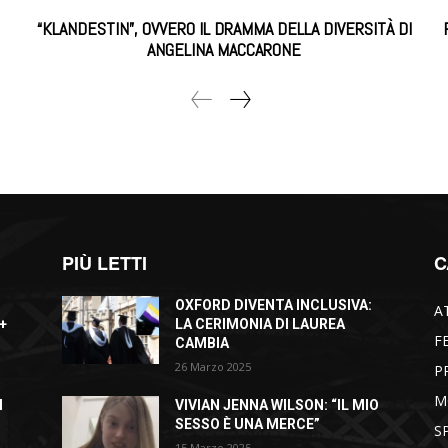
“KLANDESTIN”, OVVERO IL DRAMMA DELLA DIVERSITÀ DI
ANGELINA MACCARONE
PIÙ LETTI
C
OXFORD DIVENTA INCLUSIVA:
A
+
LA CERIMONIA DI LAUREA
F
CAMBIA
26 Marzo 2025
P
M
I
VIVIAN JENNA WILSON: “IL MIO
SESSO È UNA MERCE”
S
15 Marzo 2025