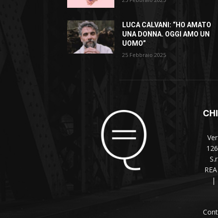
LUCA CALVANI: “HO AMATO
UNA DONNA. OGGI AMO UN
UOMO”
25 Febbraio 2025
CH
Ver
126
S.
REA 
|
Cont