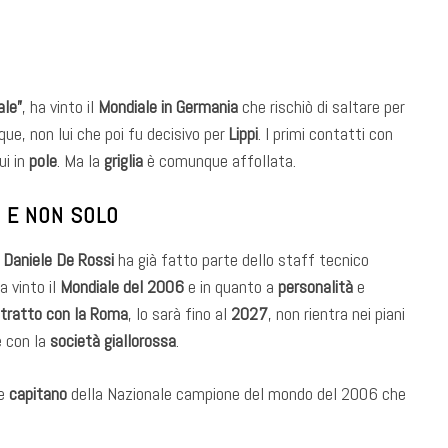
ale”
, ha vinto il
Mondiale in Germania
che rischiò di saltare per
ue, non lui che poi fu decisivo per
Lippi
. I primi contatti con
ui in
pole
. Ma la
griglia
è comunque affollata.
O E NON SOLO
:
Daniele De Rossi
ha già fatto parte dello staff tecnico
a vinto il
Mondiale del 2006
e in quanto a
personalità
e
tratto con la Roma
, lo sarà fino al
2027
, non rientra nei piani
e con la
società giallorossa
.
e
capitano
della Nazionale campione del mondo del 2006 che