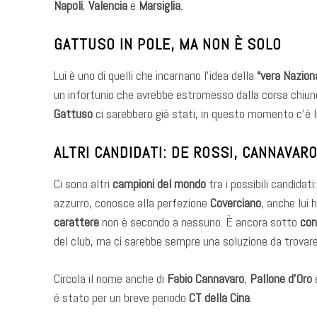
Napoli
,
Valencia
e
Marsiglia
.
GATTUSO IN POLE, MA NON È SOLO
Lui è uno di quelli che incarnano l’idea della
“vera Nazion
un infortunio che avrebbe estromesso dalla corsa chiunq
Gattuso
ci sarebbero già stati, in questo momento c’è l
ALTRI CANDIDATI: DE ROSSI, CANNAVAR
Ci sono altri
campioni del mondo
tra i possibili candidati
azzurro, conosce alla perfezione
Coverciano
, anche lui h
carattere
non è secondo a nessuno. È ancora sotto
con
del club, ma ci sarebbe sempre una soluzione da trovar
Circola il nome anche di
Fabio Cannavaro
,
Pallone d’Oro
è stato per un breve periodo
CT della Cina
.